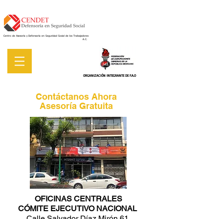
Centro de Asesoría y Defensoría en Seguridad Social de los Trabajadores
A.C.
ORGANIZACIÓN INTEGRANTE DE F.A.O
Contáctanos Ahora
Asesoría Gratuita
OFICINAS CENTRALES
CÓMITE EJECUTIVO NACIONAL
Calle Salvador Díaz Mirón 61