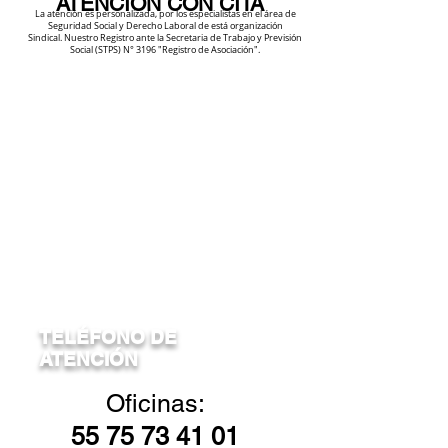
ATENCIÓN CON CITA
La atención es personalizada, por los especialistas en el área de
Seguridad Social y Derecho Laboral de está organización
Sindical.
Nuestro Registro ante la Secretaria de Trabajo y Previsión
Social (STPS) N° 3196 "Registro de Asociación".
TELÉFONO DE
ATENCIÓN
Oficinas:
55
75 73 41 01